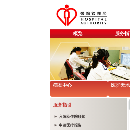
概览
服务指
病友中心
医护天地
服务指引
入院及住院须知
申请医疗报告