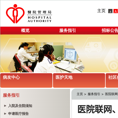
主页
概览
服务指引
招标公
病友中心
医护天地
社区
主页
服务指引
医院联网
服务指引
入院及住院须知
申请医疗报告