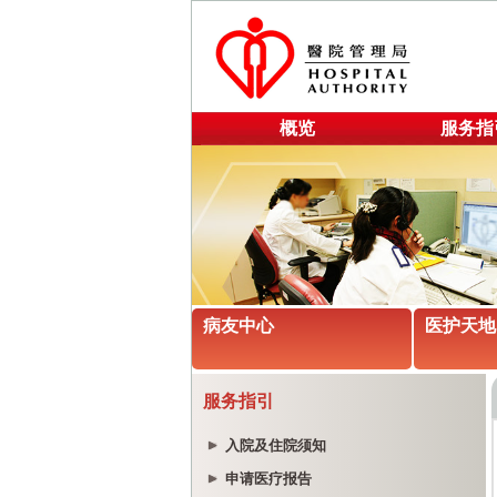
概览
服务指
病友中心
医护天地
服务指引
入院及住院须知
申请医疗报告