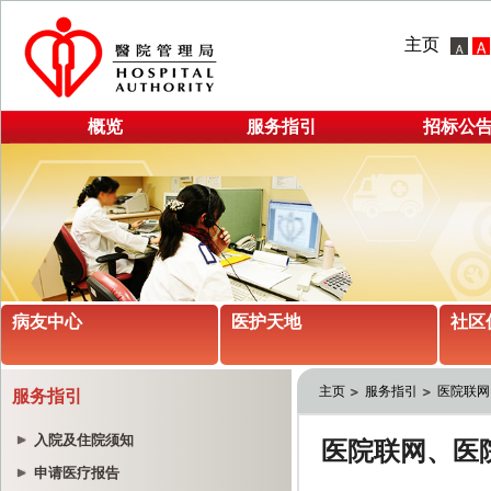
主页
概览
服务指引
招标公
病友中心
医护天地
社区
主页
服务指引
医院联网
服务指引
入院及住院须知
申请医疗报告