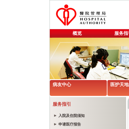
概览
服务指
病友中心
医护天地
服务指引
入院及住院须知
申请医疗报告