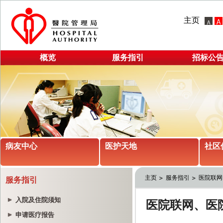
主页
概览
服务指引
招标公
病友中心
医护天地
社区
主页
服务指引
医院联网
服务指引
入院及住院须知
申请医疗报告