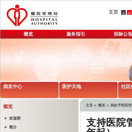
主页
概览
服务指引
招标公
病友中心
医护天地
社区
主页
概览
捐款予医院管
概览
欢迎辞
简介