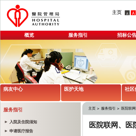
主页
概览
服务指引
招标公
病友中心
医护天地
社区
主页
服务指引
医院联网
服务指引
入院及住院须知
申请医疗报告