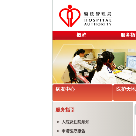
概览
服务指
病友中心
医护天地
服务指引
入院及住院须知
申请医疗报告