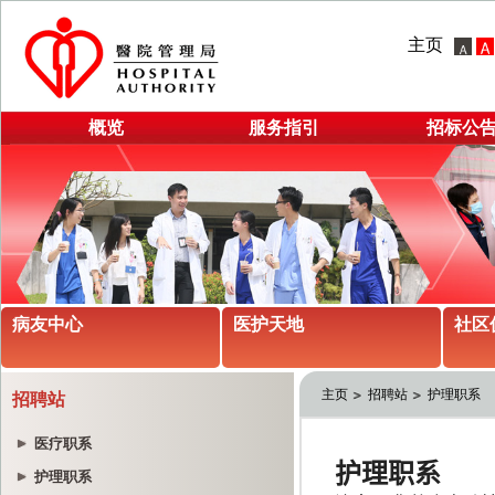
主页
概览
服务指引
招标公
病友中心
医护天地
社区
主页
招聘站
护理职系
招聘站
医疗职系
护理职系