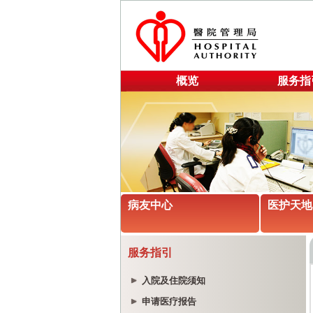
概览
服务指
病友中心
医护天地
服务指引
入院及住院须知
申请医疗报告