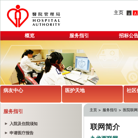
主页
概览
服务指引
招标公
病友中心
医护天地
社区
主页
服务指引
医院联网
服务指引
入院及住院须知
申请医疗报告