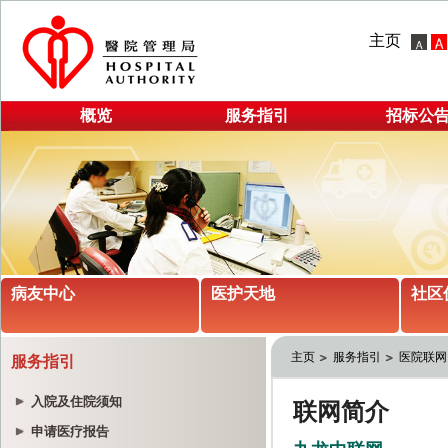
主页
概览
服务指引
招标公
病友中心
医护天地
社区
主页
服务指引
医院联网
服务指引
入院及住院须知
申请医疗报告