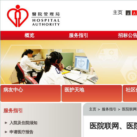
主页
概览
服务指引
招标公
病友中心
医护天地
社区
主页
服务指引
医院联网
服务指引
入院及住院须知
申请医疗报告