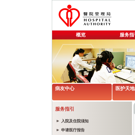
概览
服务指
病友中心
医护天地
服务指引
入院及住院须知
申请医疗报告