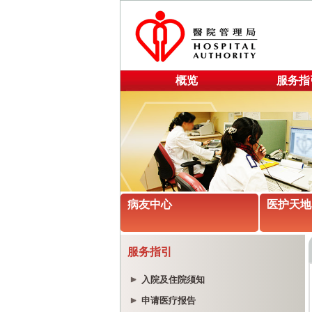
概览
服务指
病友中心
医护天地
服务指引
入院及住院须知
申请医疗报告