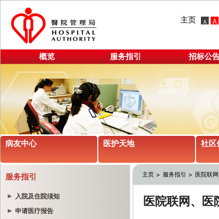
主页
概览
服务指引
招标公
病友中心
医护天地
社区
主页
服务指引
医院联网
服务指引
入院及住院须知
申请医疗报告