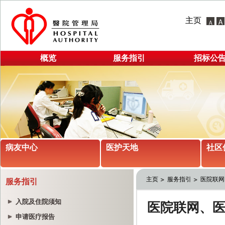
主页
概览
服务指引
招标公
病友中心
医护天地
社区
主页
服务指引
医院联网
服务指引
入院及住院须知
申请医疗报告