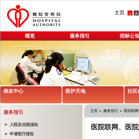
主页
概览
服务指引
招标公
病友中心
医护天地
社区
主页
服务指引
医院联网
服务指引
入院及住院须知
申请医疗报告