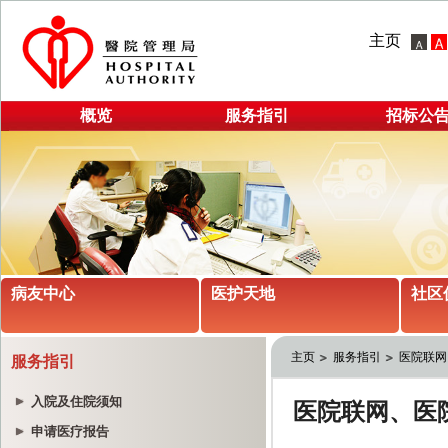
主页
概览
服务指引
招标公
病友中心
医护天地
社区
主页
服务指引
医院联网
服务指引
入院及住院须知
申请医疗报告