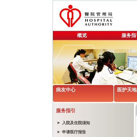
概览
服务指
病友中心
医护天地
服务指引
入院及住院须知
申请医疗报告