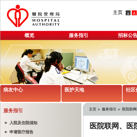
主页
概览
服务指引
招标公
病友中心
医护天地
社区
主页
服务指引
医院联网
服务指引
入院及住院须知
申请医疗报告