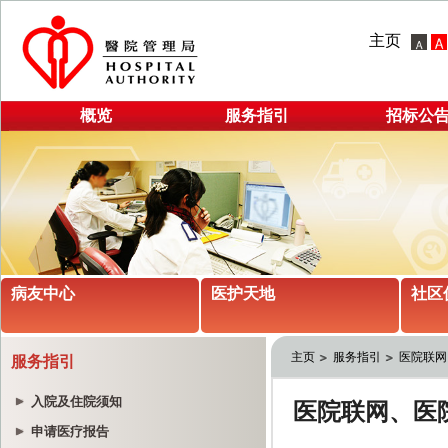
主页
概览
服务指引
招标公
病友中心
医护天地
社区
主页
服务指引
医院联网
服务指引
入院及住院须知
申请医疗报告