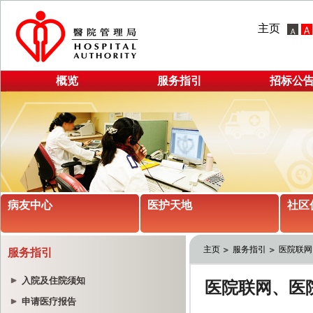
主页
概览
服务指引
招标公
病友中心
医护天地
社区
主页
服务指引
医院联网
服务指引
入院及住院须知
申请医疗报告