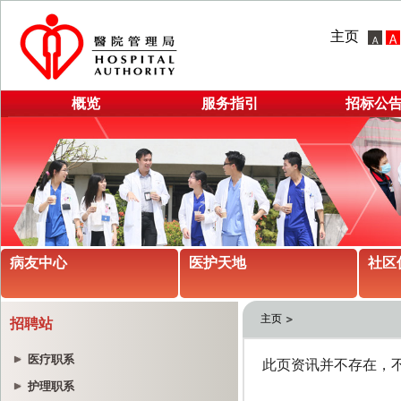
主页
概览
服务指引
招标公
病友中心
医护天地
社区
主页
招聘站
医疗职系
护理职系