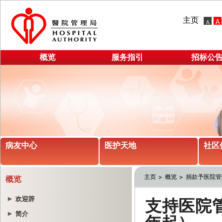
主页
概览
服务指引
招标公
病友中心
医护天地
社区
主页
概览
捐款予医院管
概览
欢迎辞
简介