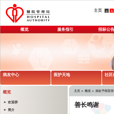
主页
概览
服务指引
招标公
病友中心
医护天地
社区
主页
概览
捐款予医院管
概览
欢迎辞
简介