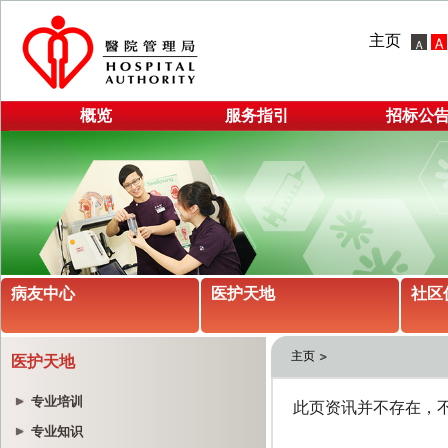
主页
概览
服务指引
招标公
病友中心
医护天地
社区
主页
医护天地
专业培训
专业知识