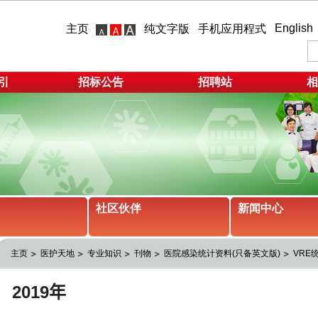
English
主页
纯文字版
手机应用程式
引
招标公告
招聘站
相
社区伙伴
新闻中心
主页
医护天地
专业知识
刊物
医院感染统计资料(只备英文版)
VRE