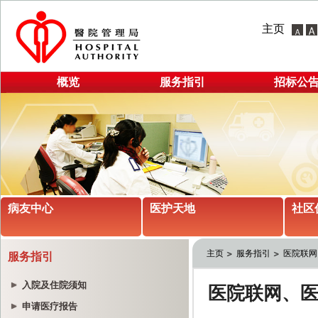
主页
概览
服务指引
招标公
病友中心
医护天地
社区
主页
服务指引
医院联网
服务指引
入院及住院须知
申请医疗报告