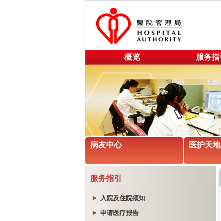
概览
服务指
病友中心
医护天地
服务指引
入院及住院须知
申请医疗报告