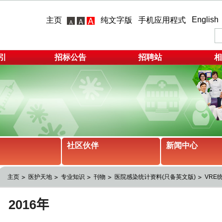
English
主页
纯文字版
手机应用程式
引
招标公告
招聘站
相
社区伙伴
新闻中心
主页
医护天地
专业知识
刊物
医院感染统计资料(只备英文版)
VRE