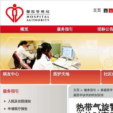
主页
概览
服务指引
招标公
病友中心
医护天地
社区
主页
服务指引
家庭医学
服务指引
庭医学诊所的特别安排
入院及住院须知
申请医疗报告