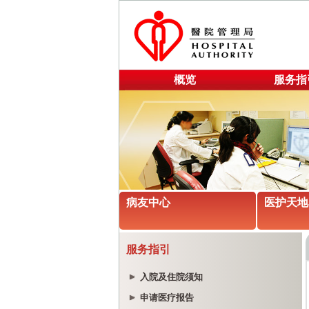
概览
服务指
病友中心
医护天地
服务指引
入院及住院须知
申请医疗报告