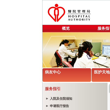
概览
服务指
病友中心
医护天地
服务指引
入院及住院须知
申请医疗报告