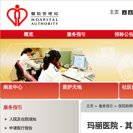
主页
概览
服务指引
招标公
病友中心
医护天地
社区
主页
服务指引
医院联网
服务指引
入院及住院须知
申请医疗报告