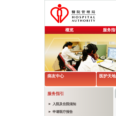
概览
服务指
病友中心
医护天地
服务指引
入院及住院须知
申请医疗报告