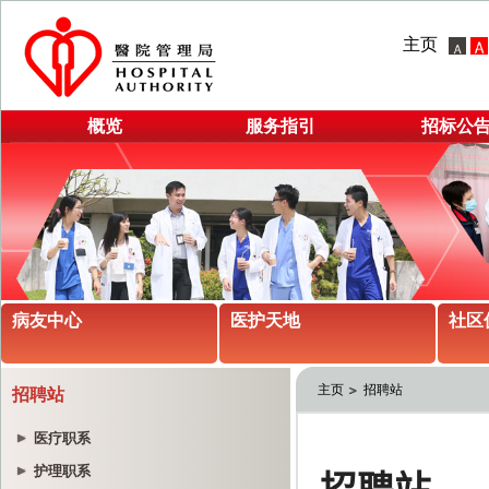
主页
概览
服务指引
招标公
病友中心
医护天地
社区
主页
招聘站
招聘站
医疗职系
护理职系