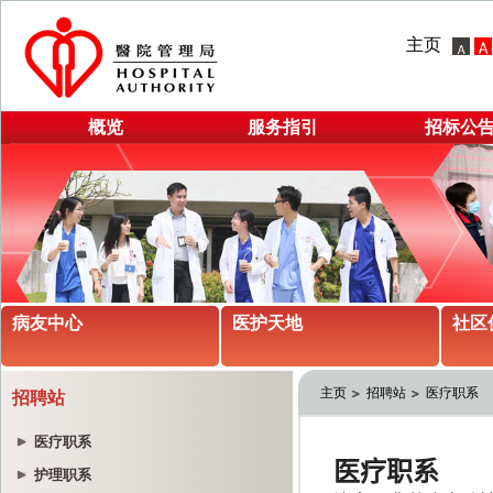
主页
概览
服务指引
招标公
病友中心
医护天地
社区
主页
招聘站
医疗职系
招聘站
医疗职系
护理职系