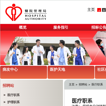
主页
概览
服务指引
招标公
病友中心
医护天地
社区
主页
招聘站
医疗职系
招聘站
医疗职系
护理职系