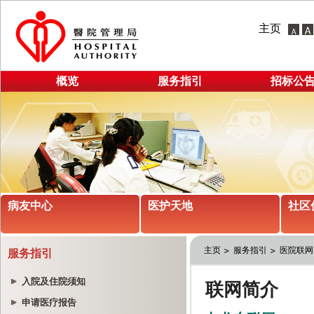
主页
概览
服务指引
招标公
病友中心
医护天地
社区
主页
服务指引
医院联网
服务指引
入院及住院须知
申请医疗报告