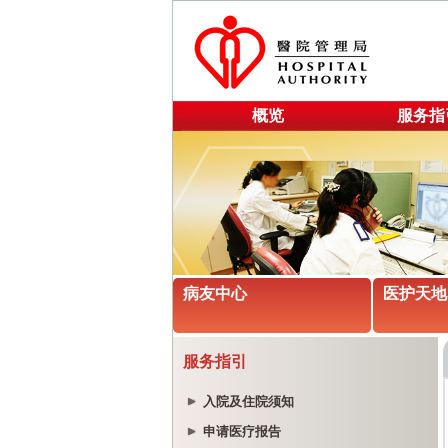
概览
服务指
病友中心
医护天地
服务指引
入院及住院须知
申请医疗报告