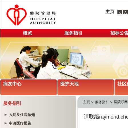
主页
概览
服务指引
招标公
病友中心
医护天地
社区
主页
服务指引
医院联网
服务指引
入院及住院须知
申请医疗报告