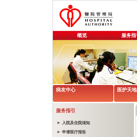
概览
服务指
病友中心
医护天地
服务指引
入院及住院须知
申请医疗报告