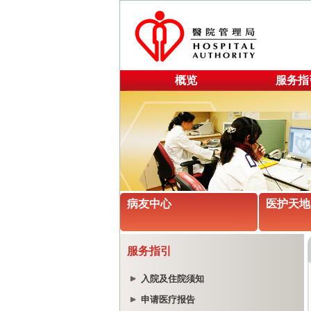
概览
服务指
病友中心
医护天地
服务指引
入院及住院须知
申请医疗报告