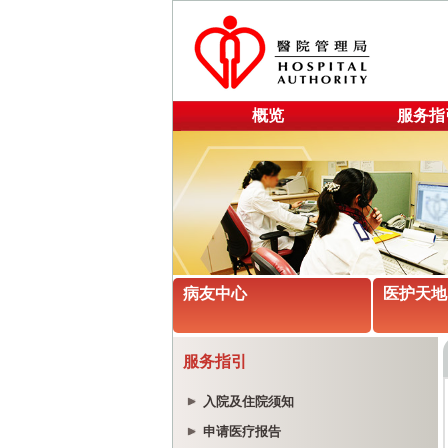
概览
服务指
病友中心
医护天地
服务指引
入院及住院须知
申请医疗报告