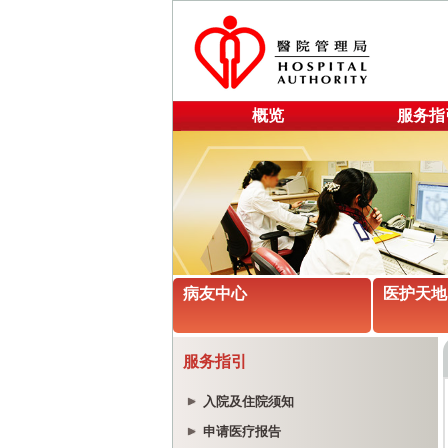
概览
服务指
病友中心
医护天地
服务指引
入院及住院须知
申请医疗报告