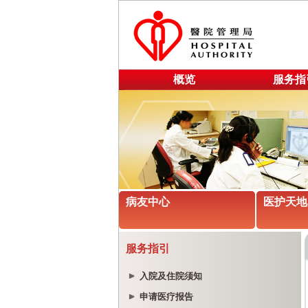
概览
服务指
病友中心
医护天地
服务指引
入院及住院须知
申请医疗报告