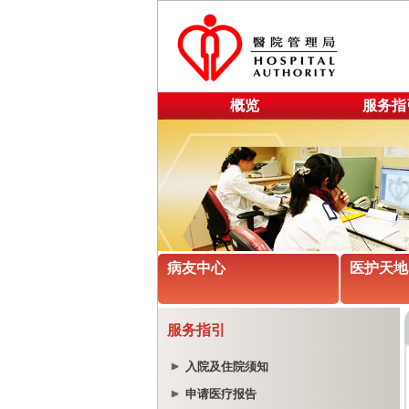
概览
服务指
病友中心
医护天地
服务指引
入院及住院须知
申请医疗报告