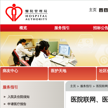
主页
概览
服务指引
招标公
病友中心
医护天地
社区
主页
服务指引
医院联网
服务指引
入院及住院须知
申请医疗报告